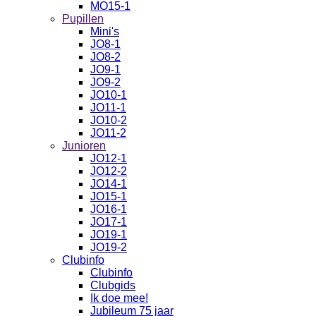
MO15-1
Pupillen
Mini's
JO8-1
JO8-2
JO9-1
JO9-2
JO10-1
JO11-1
JO10-2
JO11-2
Junioren
JO12-1
JO12-2
JO14-1
JO15-1
JO16-1
JO17-1
JO19-1
JO19-2
Clubinfo
Clubinfo
Clubgids
Ik doe mee!
Jubileum 75 jaar