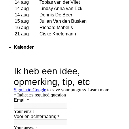
14 aug
Tobias van der Vliet
14 aug
Lindsy Anna van Eck
14 aug
Dennis De Beer
15 aug
Julian Van den Busken
16 aug
Richard Mabelis
21 aug
Ciske Knetemann
Kalender